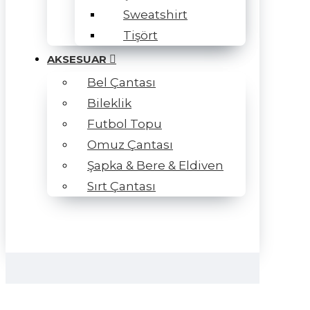
Sweatshirt
Tişört
AKSESUAR
Bel Çantası
Bileklik
Futbol Topu
Omuz Çantası
Şapka & Bere & Eldiven
Sırt Çantası