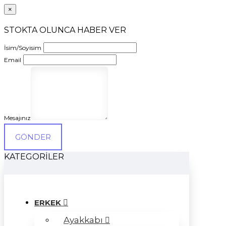
×
STOKTA OLUNCA HABER VER
İsim/Soyisim
Email
Mesajınız
GÖNDER
KATEGORILER
ERKEK
Ayakkabı