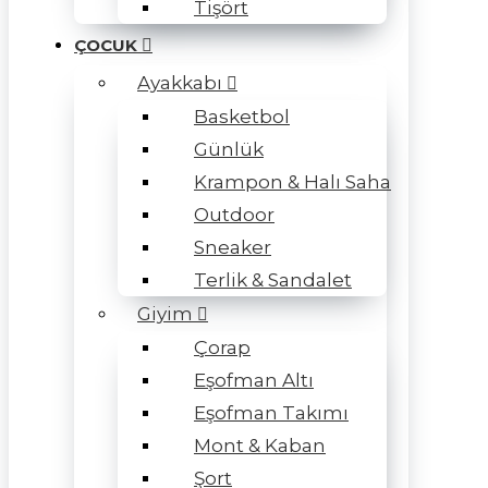
Tişört
ÇOCUK
Ayakkabı
Basketbol
Günlük
Krampon & Halı Saha
Outdoor
Sneaker
Terlik & Sandalet
Giyim
Çorap
Eşofman Altı
Eşofman Takımı
Mont & Kaban
Şort