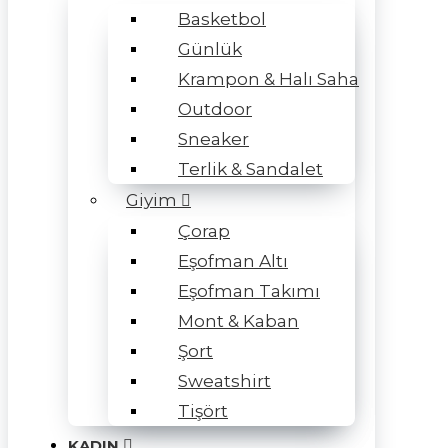
Basketbol
Günlük
Krampon & Halı Saha
Outdoor
Sneaker
Terlik & Sandalet
Giyim
Çorap
Eşofman Altı
Eşofman Takımı
Mont & Kaban
Şort
Sweatshirt
Tişört
KADIN