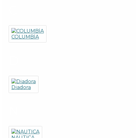
C
COLUMBİA
D
Diadora
N
NAUTICA