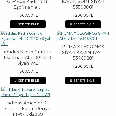
GD4408 Kadın GRİ
KADIN ŞORT SİYAH
Eşofman altı
53508001
1.300,00TL
1.200,00TL
SEPETE EKLE
SEPETE EKLE
PUMA X LEGGİNGS
adidas Kadın Günlük
SİYAH KADIN TAYT
Eşofman Altı DP2400
53469201
Siyah WE
1.200,00TL
1.300,00TL
SEPETE EKLE
SEPETE EKLE
adidas Adicolor 3-
stripes Kadın Penye
Tayt - Gd2369