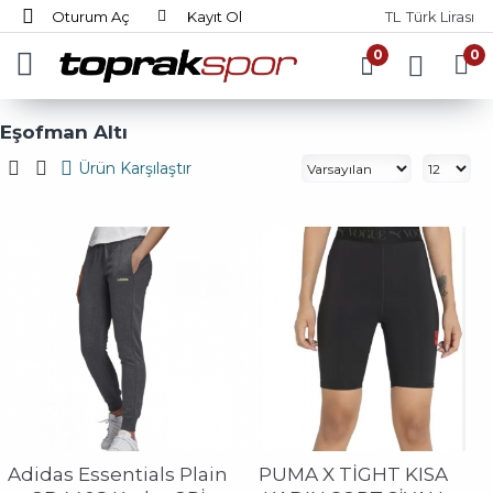
Oturum Aç
Kayıt Ol
TL
Türk Lirası
0
0
Eşofman Altı
Ürün Karşılaştır
Adidas Essentials Plain
PUMA X TİGHT KISA