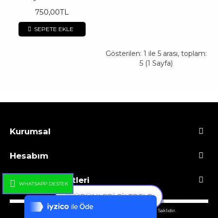
750,00TL
SEPETE EKLE
Gösterilen: 1 ile 5 arası, toplam:
5 (1 Sayfa)
Kurumsal
Hesabım
Tek Tıkla Ödeme Kolaylığı
Müşteri Hizmetleri
WHATSAPP DESTEK
7/24 Canlı Destek
ÜRÜNLERI FILTRELE
Copyright © 2021 - Tasarım: Yaşar LALA - Tüm Hakları Saklıdır.
%100 Sorunsuz Alışveriş