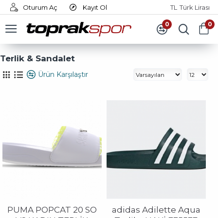
Oturum Aç
Kayıt Ol
TL
Türk Lirası
0
0
Terlik & Sandalet
Ürün Karşılaştır
PUMA POPCAT 20 SO
adidas Adilette Aqua