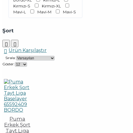
bordo-XL
Kırmızı-L
Kırmızı-S
Kırmızı-XL
Mavi-L
Mavi-M
Mavi-S
Şort
Ürün Karşılaştır
Sırala:
Göster:
Puma
Erkek Şort
Tayt Liga