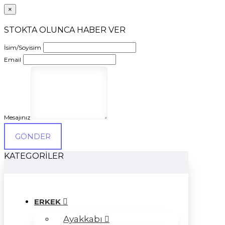
×
STOKTA OLUNCA HABER VER
İsim/Soyisim
Email
Mesajınız
GÖNDER
KATEGORILER
ERKEK
Ayakkabı