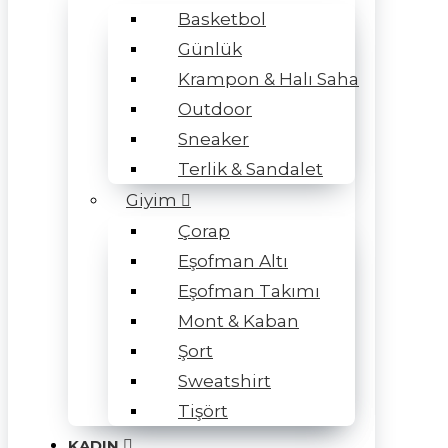
Basketbol
Günlük
Krampon & Halı Saha
Outdoor
Sneaker
Terlik & Sandalet
Giyim
Çorap
Eşofman Altı
Eşofman Takımı
Mont & Kaban
Şort
Sweatshirt
Tişört
KADIN