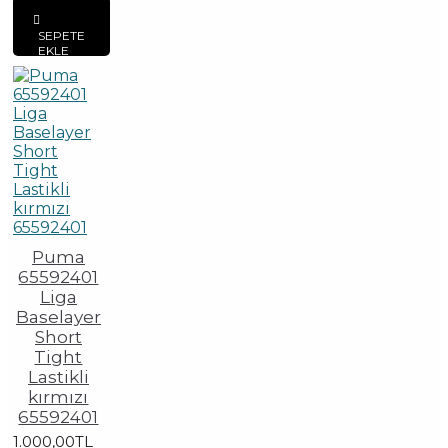
SEPETE
EKLE
Puma
65592401
Liga
Baselayer
Short
Tight
Lastikli
kırmızı
65592401
1.000,00TL