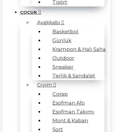
Tişört
ÇOCUK
Ayakkabı
Basketbol
Günlük
Krampon & Halı Saha
Outdoor
Sneaker
Terlik & Sandalet
Giyim
Çorap
Eşofman Altı
Eşofman Takımı
Mont & Kaban
Şort