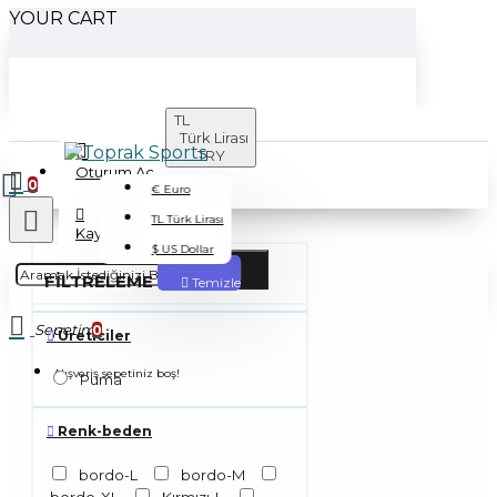
YOUR CART
TL
Türk Lirası
TRY
Oturum Aç
0
€
Euro
TL
Türk Lirası
Kayıt Ol
$
US Dollar
FILTRELEME
Temizle
Sepetim
0
Üreticiler
Alışveriş sepetiniz boş!
Puma
Renk-beden
bordo-L
bordo-M