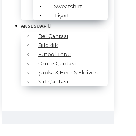
Sweatshirt
Tişört
AKSESUAR
Bel Çantası
Bileklik
Futbol Topu
Omuz Çantası
Şapka & Bere & Eldiven
Sırt Çantası