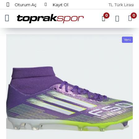
Oturum Aç
Kayıt Ol
TL
Türk Lirası
0
0
Yeni